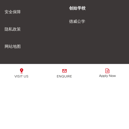
创始学校
安全保障
德威公学
隐私政策
网站地图
我们的学校
Apply Now
VISIT US
ENQUIRE
安全保障重要提示：
我们全力保护所有学生免受任何形式
的伤害或虐待。
了解更多信息。
点击这里