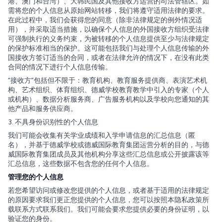
港、澳门和台湾）、大韩民国及其他接收方运营的司法管辖区。如
需将您的个人信息从原始网站转移，我们将遵守适用法律的要求。
在此过程中，我们会获得您的同意（除非法律规定的例外情况适
用），并采取适当措施，以确保个人信息的外国接收方组织受法律
可强制执行的义务约束，为被转移的个人信息提供至少与法律规定
的保护标准相当的保护。这可能包括我们与处理个人信息传输的外
国接收方签订适当的合同，或者在法律允许的情况下，在没有此类
合同的情况下进行个人信息传输。
“接收方”包括但不限于：教育机构、教育服务提供商、表演艺术机
构、艺术组织、体育组织、德威学校教育教学中引入的专家（个人
或机构）、数据分析服务商、广告服务机构以及学校向您通知的其
他产品和服务供应商。
3. 不具身份识别性的个人信息
我们可能会收集有关学业成绩和入学申请信息的汇总信息（匿
名），并基于德威学校或德威国际教育集团运营分析的目的，与德
威国际教育集团成员及其他机构分享这些汇总信息或公开披露该等
汇总信息，这些数据不包含您的任何个人信息。
管理您的个人信息
若您希望访问或修改您提供的个人信息，或者基于适用的法律规定
的原因要求我们更正您提供的个人信息，您可以按照本隐私政策所
载联系方式联系我们。我们可能会要求您提供必要的身份证明，以
验证您的身份。