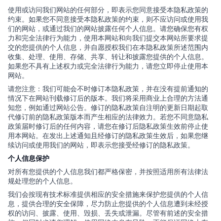
使用或访问我们网站的任何部分，即表示您同意接受本隐私政策的
约束。如果您不同意接受本隐私政策的约束，则不应访问或使用我
们的网站，或通过我们的网站披露任何个人信息。请您确保您有权
力和完全法律行为能力，使用本网站和向我们提交本网站所要求提
交的您提供的个人信息，并自愿授权我们在本隐私政策所述范围内
收集、处理、使用、存储、共享、转让和披露您提供的个人信息。
如果您不具有上述权力或完全法律行为能力，请您立即停止使用本
网站。
请您注意：我们可能会不时修订本隐私政策，并在没有提前通知的
情况下在网站刊载修订后的版本。我们将采用商业上合理的方法通
知您，例如通过网站公告。修订的隐私政策自注明的更新日期起取
代修订前的隐私政策版本而产生相应的法律效力。若您不同意隐私
政策届时修订后的任何内容，请您在修订后隐私政策生效前停止使
用本网站。在发出上述通知且经修订的隐私政策生效后，如果您继
续访问或使用我们的网站，即表示您接受经修订的隐私政策。
个人信息保护
对所有您提供的个人信息我们都严格保密，并按照适用所有法律法
规处理您的个人信息。
我们会按现有技术标准提供相应的安全措施来保护您提供的个人信
息，提供合理的安全保障，尽力防止您提供的个人信息遭到未经授
权的访问、披露、使用、毁损、丢失或泄漏。尽管有前述的安全措