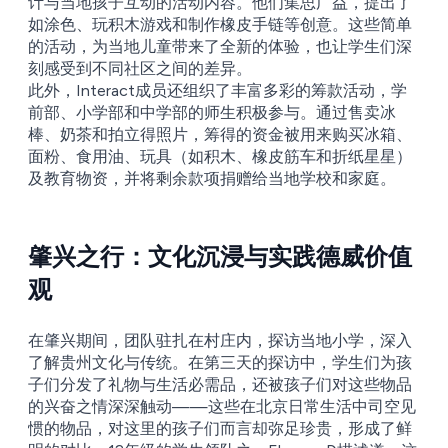
计与当地孩子互动的活动内容。他们集思广益，提出了
如涂色、玩积木游戏和制作橡皮手链等创意。这些简单
的活动，为当地儿童带来了全新的体验，也让学生们深
刻感受到不同社区之间的差异。
此外，Interact成员还组织了丰富多彩的筹款活动，学
前部、小学部和中学部的师生积极参与。通过售卖冰
棒、奶茶和拍立得照片，筹得的资金被用来购买冰箱、
面粉、食用油、玩具（如积木、橡皮筋车和折纸星星）
及教育物资，并将剩余款项捐赠给当地学校和家庭。
肇兴之行：文化沉浸与实践德威价值
观
在肇兴期间，团队驻扎在村庄内，探访当地小学，深入
了解贵州文化与传统。在第三天的探访中，学生们为孩
子们分发了礼物与生活必需品，还被孩子们对这些物品
的兴奋之情深深触动——这些在北京日常生活中司空见
惯的物品，对这里的孩子们而言却弥足珍贵，形成了鲜