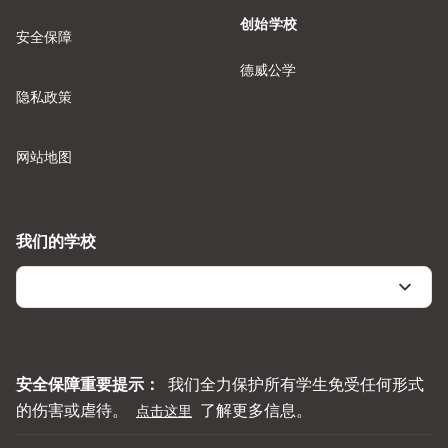
创始学校
安全保障
德威公学
隐私政策
网站地图
我们的学校
安全保障重要提示：
我们全力保护所有学生免受任何形式
的伤害或虐待。
了解更多信息。
点击这里