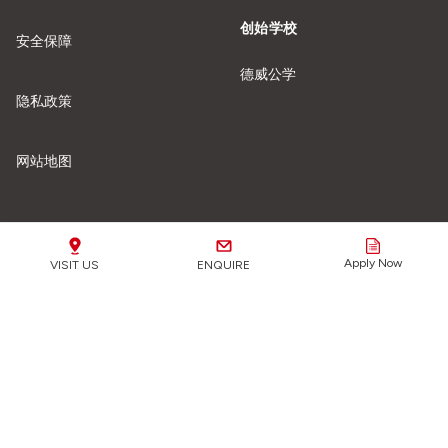
创始学校
安全保障
德威公学
隐私政策
网站地图
我们的学校
Apply Now
VISIT US
ENQUIRE
安全保障重要提示：
我们全力保护所有学生免受任何形式
的伤害或虐待。
了解更多信息。
点击这里