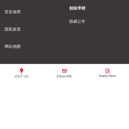
创始学校
安全保障
德威公学
隐私政策
网站地图
我们的学校
Apply Now
VISIT US
ENQUIRE
安全保障重要提示：
我们全力保护所有学生免受任何形式
的伤害或虐待。
了解更多信息。
点击这里