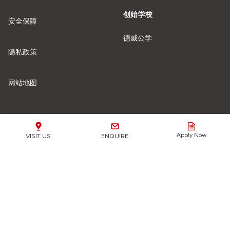
创始学校
安全保障
德威公学
隐私政策
网站地图
我们的学校
Apply Now
VISIT US
ENQUIRE
安全保障重要提示：
我们全力保护所有学生免受任何形式
的伤害或虐待。
了解更多信息。
点击这里